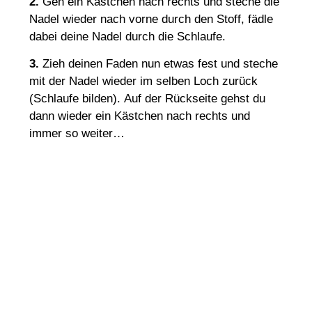
2.
Geh ein Kästchen nach rechts und steche die
Nadel wieder nach vorne durch den Stoff, fädle
dabei deine Nadel durch die Schlaufe.
3.
Zieh deinen Faden nun etwas fest und steche
mit der Nadel wieder im selben Loch zurück
(Schlaufe bilden).
Auf der Rückseite gehst du
dann wieder ein Kästchen nach rechts und
immer so weiter…