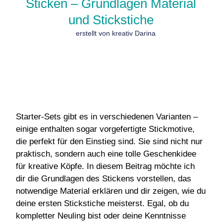
Sticken – Grundlagen Material
und Stickstiche
erstellt von kreativ Darina
Starter-Sets gibt es in verschiedenen Varianten –
einige enthalten sogar vorgefertigte Stickmotive,
die perfekt für den Einstieg sind. Sie sind nicht nur
praktisch, sondern auch eine tolle Geschenkidee
für kreative Köpfe. In diesem Beitrag möchte ich
dir die Grundlagen des Stickens vorstellen, das
notwendige Material erklären und dir zeigen, wie du
deine ersten Stickstiche meisterst. Egal, ob du
kompletter Neuling bist oder deine Kenntnisse