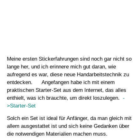
Meine ersten Stickerfahrungen sind noch gar nicht so
lange her, und ich erinnere mich gut daran, wie
aufregend es war, diese neue Handarbeitstechnik zu
entdecken.
Angefangen habe ich mit einem
praktischen Starter-Set aus dem Internet, das alles
enthielt, was ich brauchte, um direkt loszulegen.
-
>Starter-Set
Solch ein Set ist ideal für Anfänger, da man gleich mit
allem ausgestattet ist und sich keine Gedanken über
die notwendigen Materialien machen muss.