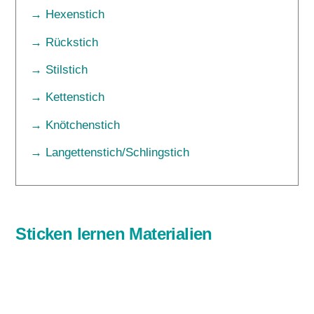
→ Hexenstich
→ Rückstich
→ Stilstich
→ Kettenstich
→ Knötchenstich
→ Langettenstich/Schlingstich
Sticken lernen Materialien