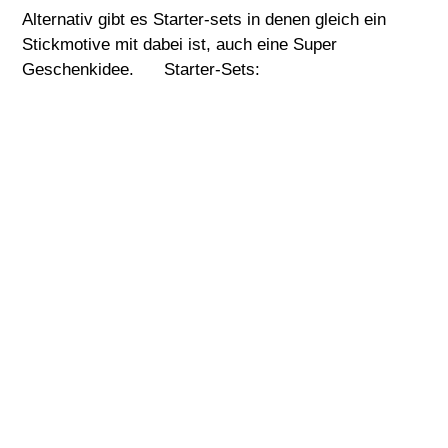
Alternativ gibt es Starter-sets in denen gleich ein
Stickmotive mit dabei ist, auch eine Super
Geschenkidee.
Starter-Sets: