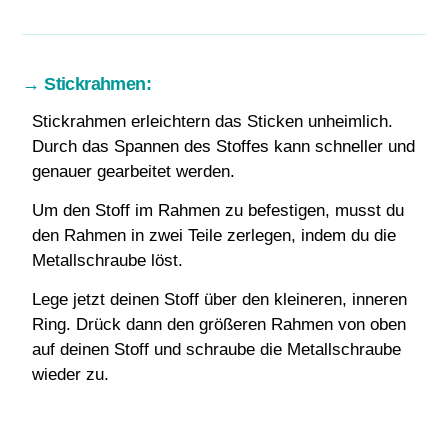
→ Stickrahmen:
Stickrahmen erleichtern das Sticken unheimlich.
Durch das Spannen des Stoffes kann schneller und
genauer gearbeitet werden.
Um den Stoff im Rahmen zu befestigen, musst du
den Rahmen in zwei Teile zerlegen, indem du die
Metallschraube löst.
Lege jetzt deinen Stoff über den kleineren, inneren
Ring. Drück dann den größeren Rahmen von oben
auf deinen Stoff und schraube die Metallschraube
wieder zu.