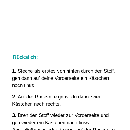
→ Rückstich:
1.
Steche als erstes von hinten durch den Stoff,
geh dann auf deine Vorderseite ein Kästchen
nach links.
2.
Auf der Rückseite gehst du dann zwei
Kästchen nach rechts.
3.
Dreh den Stoff wieder zur Vorderseite und
geh wieder ein Kästchen nach links.
Anschließend wieder drehen, auf der Rückseite