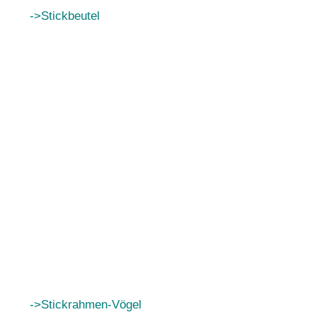
->Stickbeutel
->Stickrahmen-Vögel