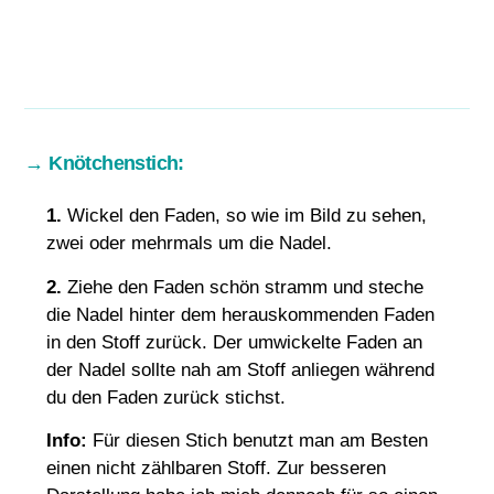
→ Knötchenstich:
1.
Wickel den Faden, so wie im Bild zu sehen,
zwei oder mehrmals um die Nadel.
2.
Ziehe den Faden schön stramm und steche
die Nadel hinter dem herauskommenden Faden
in den Stoff zurück. Der umwickelte Faden an
der Nadel sollte nah am Stoff anliegen während
du den Faden zurück stichst.
Info:
Für diesen Stich benutzt man am Besten
einen nicht zählbaren Stoff. Zur besseren