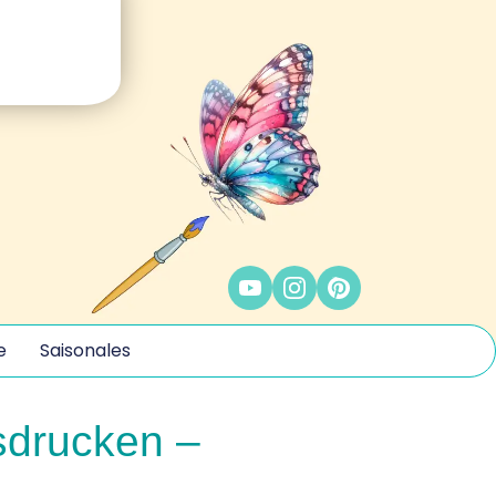
e
Saisonales
sdrucken –