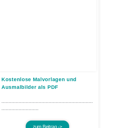
Kostenlose Malvorlagen und
Ausmalbilder als PDF
................................................................
..........................
zum Beitrag ->